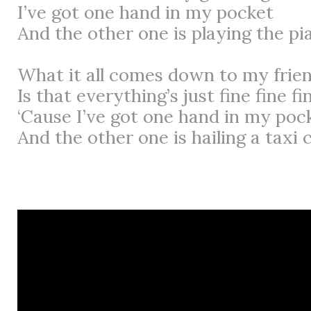
I’ve got one hand in my pocket
And the other one is playing the pi
What it all comes down to my frie
Is that everything’s just fine fine fi
‘Cause I’ve got one hand in my poc
And the other one is hailing a taxi 