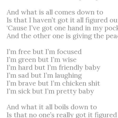
And what is all comes down to
Is that I haven’t got it all figured ou
‘Cause I’ve got one hand in my poc
And the other one is giving the pea
I’m free but I’m focused
I’m green but I’m wise
I’m hard but I’m friendly baby
I’m sad but I’m laughing
I’m brave but I’m chicken shit
I’m sick but I’m pretty baby
And what it all boils down to
Is that no one’s really got it figured