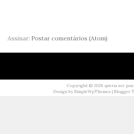
Assinar:
Postar comentários (Atom)
Copyright ©
2026
queria ser psi
Design by
SimpleWpThemes
| Blogger