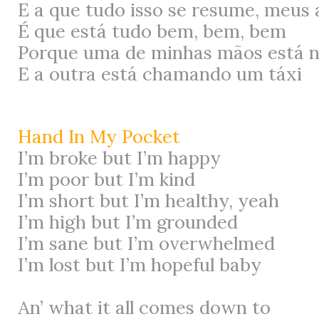
E a que tudo isso se resume, meus
É que está tudo bem, bem, bem
Porque uma de minhas mãos está n
E a outra está chamando um táxi
Hand In My Pocket
I’m broke but I’m happy
I’m poor but I’m kind
I’m short but I’m healthy, yeah
I’m high but I’m grounded
I’m sane but I’m overwhelmed
I’m lost but I’m hopeful baby
An’ what it all comes down to