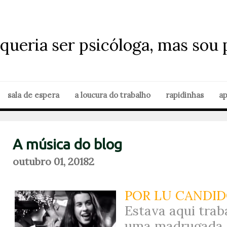
queria ser psicóloga, mas sou 
sala de espera
a loucura do trabalho
rapidinhas
ap
A música do blog
outubro 01, 2018
2
POR LU CANDID
Estava aqui trab
uma madrugada d