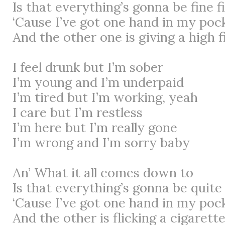
Is that everything’s gonna be fine f
‘Cause I’ve got one hand in my poc
And the other one is giving a high f
I feel drunk but I’m sober
I’m young and I’m underpaid
I’m tired but I’m working, yeah
I care but I’m restless
I’m here but I’m really gone
I’m wrong and I’m sorry baby
An’ What it all comes down to
Is that everything’s gonna be quite 
‘Cause I’ve got one hand in my poc
And the other is flicking a cigarett