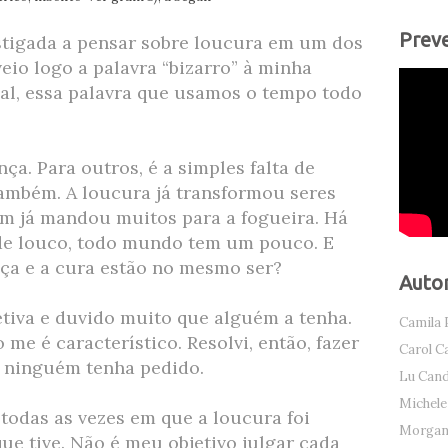
Preve
nstigada a pensar sobre loucura em um dos
veio logo a palavra “bizarro” à minha
nal, essa palavra que usamos o tempo todo
ça. Para outros, é a simples falta de
também. A loucura já transformou seres
 já mandou muitos para a fogueira. Há
de louco, todo mundo tem um pouco. E
nça e a cura estão no mesmo ser?
Auto
tiva e duvido muito que alguém a tenha.
Camila 
me é característico. Resolvi, então, fazer
Carol C
e ninguém tenha pedido.
Lu Can
Michele
 todas as vezes em que a loucura foi
Morgana
e tive. Não é meu objetivo julgar cada