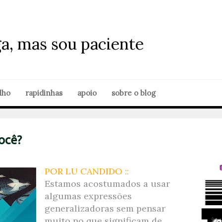
ga, mas sou paciente
lho
rapidinhas
apoio
sobre o blog
ocê?
POR LU CANDIDO ::
Estamos acostumados a usar
algumas expressões
generalizadoras sem pensar
muito no que significam de