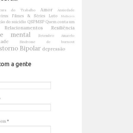
Amor
ura do Trabalho
Ansiedade
írus
Filmes & Séries
Luto
Mulheres
ão do suicídio
QSPMSP
Quem conta um
Relacionamentos
Resiliência
de mental
Setembro Amarelo
dade
Síndrome de burnout
storno Bipolar
depressão
com a gente
*
gem
*