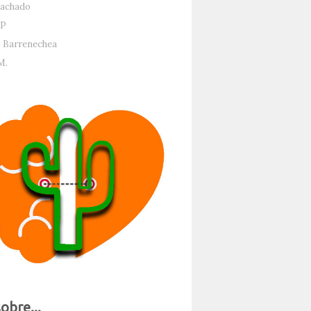
achado
P
 Barrenechea
M.
sobre...