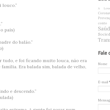
i louco.”
A Louc
Coronav
Prevenç
.”
conto
Saú
o país)
Socie
Tran
padre do balão.”
o)
Fale 
 tudo, e foi ficando muito louca, não era
Nome
família. Era balada sim, balada de velho,
E-mail
indo e descendo.”
ulada)
Mensa
ito extrema. A gente foi parar num