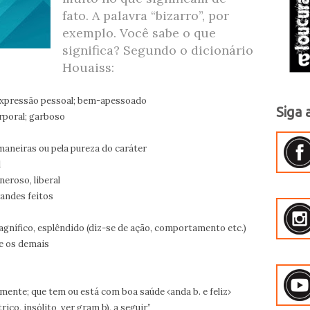
fato. A palavra “bizarro”, por
exemplo. Você sabe o que
significa? Segundo o dicionário
Houaiss:
 expressão pessoal; bem-apessoado
Siga 
rporal; garboso
maneiras ou pela pureza do caráter
l
eroso, liberal
andes feitos
agnífico, esplêndido (diz-se de ação, comportamento etc.)
te os demais
mente; que tem ou está com boa saúde ‹anda b. e feliz›
rico, insólito ver gram b), a seguir”