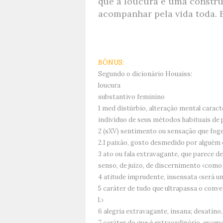
que a loucura é uma construç
acompanhar pela vida toda. 
BÔNUS:
Segundo o dicionário Houaiss:
loucura
substantivo feminino
1 med distúrbio, alteração mental cara
indivíduo de seus métodos habituais de p
2 (sXV) sentimento ou sensação que foge
2.1 paixão, gosto desmedido por alguém ou 
3 ato ou fala extravagante, que parece 
senso, de juízo, de discernimento ‹como 
4 atitude imprudente, insensata ‹será u
5 caráter de tudo que ultrapassa o conve
l.›
6 alegria extravagante, insana; desatino
7 caráter do que é extraordinário, excepci