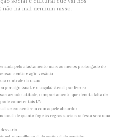
ão social e cultural que vai nos
E não há mal nenhum nisso.
cterizada pelo afastamento mais ou menos prolongado do
ensar, sentir e agir; vesânia
 ao controle da razão
por algo ‹sua l. é o caçula› ‹tem l. por livros›
desarrazoado; atitude, comportamento que denota falta de
pode cometer tais l.?›
ma l. se consentirem com aquele absurdo›
ncional, de quanto foge às regras sociais ‹a festa será uma
, desvario
onal, maravilhoso ‹l. de verão› ‹l. de vestido›