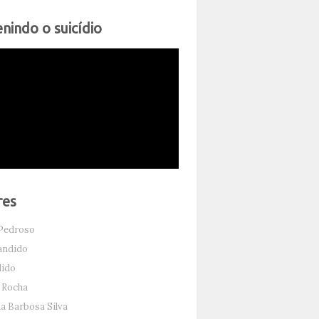
nindo o suicídio
res
Pedroso
andido
dido
 Rocha
 Barbosa Silva