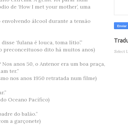
ódio de ‘How I met your mother’, uma
o envolvendo álcool durante a tensão
Tradu
isse ‘fulana é louca, toma lítio’.”
 preconceituoso dito há muitos anos)
Select 
? Nos anos 50, o Antenor era um boa praça,
am ter.”
smo nos anos 1950 retratada num filme)
r.”
 do Oceano Pacífico)
padre do balão.”
com a garçonete)