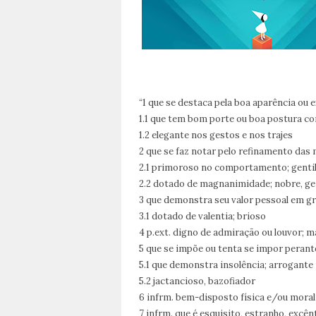
“1 que se destaca pela boa aparência ou
1.1 que tem bom porte ou boa postura co
1.2 elegante nos gestos e nos trajes
2 que se faz notar pelo refinamento das 
2.1 primoroso no comportamento; genti
2.2 dotado de magnanimidade; nobre, gen
3 que demonstra seu valor pessoal em gr
3.1 dotado de valentia; brioso
4 p.ext. digno de admiração ou louvor; m
5 que se impõe ou tenta se impor peran
5.1 que demonstra insolência; arrogante
5.2 jactancioso, bazofiador
6 infrm. bem-disposto física e/ou moral
7 infrm. que é esquisito, estranho, excênt