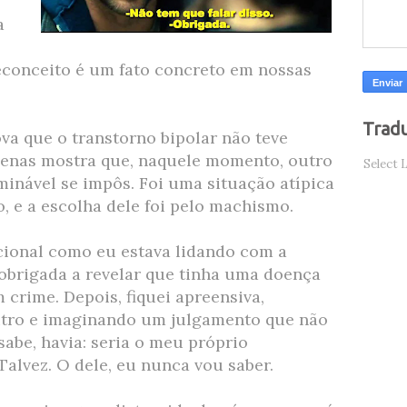
a
conceito é um fato concreto em nossas
Tradu
ova que o transtorno bipolar não teve
penas mostra que, naquele momento, outro
Select 
inável se impôs. Foi uma situação atípica
, e a escolha dele foi pelo machismo.
cional como eu estava lidando com a
 obrigada a revelar que tinha uma doença
crime. Depois, fiquei apreensiva,
utro e imaginando um julgamento que não
sabe, havia: seria o meu próprio
alvez. O dele, eu nunca vou saber.