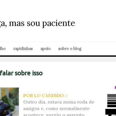
ga, mas sou paciente
lho
rapidinhas
apoio
sobre o blog
falar sobre isso
POR LU CANDIDO ::
Outro dia, estava numa roda de
amigos e, como normalmente
acontece, surgiu o assunto