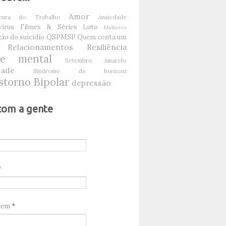
Amor
ura do Trabalho
Ansiedade
írus
Filmes & Séries
Luto
Mulheres
ão do suicídio
QSPMSP
Quem conta um
Relacionamentos
Resiliência
de mental
Setembro Amarelo
dade
Síndrome de burnout
storno Bipolar
depressão
com a gente
*
gem
*