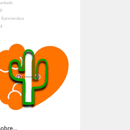
achado
P
 Barrenechea
M.
sobre...