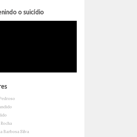
nindo o suicídio
res
Pedroso
andido
dido
 Rocha
 Barbosa Silva