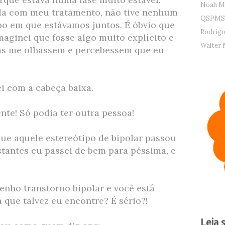
Noah M
ada com meu tratamento, não tive nenhum
QSPMS
po em que estávamos juntos. É óbvio que
Rodrigo
maginei que fosse algo muito explícito e
Walter 
oas me olhassem e percebessem que eu
ei com a cabeça baixa.
ente! Só podia ter outra pessoa!
e aquele estereótipo de bipolar passou
stantes eu passei de bem para péssima, e
tenho transtorno bipolar e você está
ue talvez eu encontre? É sério?!
Leia 