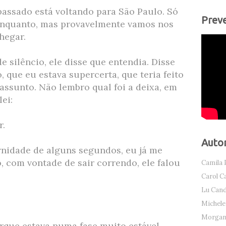
assado está voltando para São Paulo. Só
Preve
 enquanto, mas provavelmente vamos nos
hegar.
 silêncio, ele disse que entendia. Disse
, que eu estava supercerta, que teria feito
ssunto. Não lembro qual foi a deixa, em
ei:
r.
Auto
rnidade de alguns segundos, eu já me
 com vontade de sair correndo, ele falou
Camila 
Carol C
Lu Can
Michele
Morgana
rque estava numa fase muito estável.