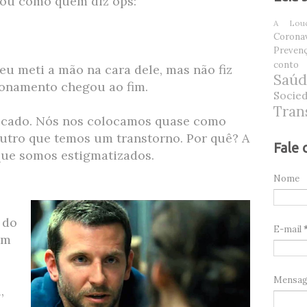
alou como quem diz ops:
A Louc
Coronav
Prevenç
conto
eu meti a mão na cara dele, mas não fiz
Saú
cionamento chegou ao fim.
Socie
Tran
licado. Nós nos colocamos quase como
utro que temos um transtorno. Por quê? A
Fale 
que somos estigmatizados.
Nome
 do
E-mail
em
Mensa
,